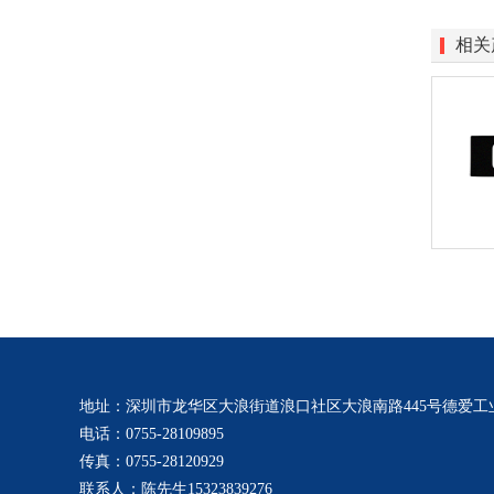
相关
地址：深圳市龙华区大浪街道浪口社区大浪南路445号德爱工业
电话：0755-28109895
传真：0755-28120929
联系人：陈先生15323839276