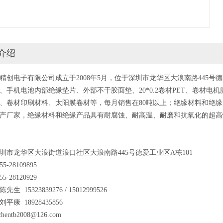
介绍
精创电子有限公司成立于2008年5月，位于深圳市龙华区大浪南路445号德
、手机电池内部绝缘垫片、外部不干胶面垫、20*0.2卷材PET、卷材电机膜
、卷材印刷材料、太阳膜卷材等，每月销售在80吨以上；绝缘材料和绝缘产
产厂家，绝缘材料和绝缘产品具有耐腐蚀、耐高温、耐磨和抗氧化的超高
圳市龙华区大浪街道浪口社区大浪南路445号德爱工业区A栋101
5-28109895
5-28120929
生 15323839276 / 15012999526
18928435856
chentb2008@126.com