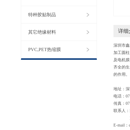
特种胶贴制品
详细
其它绝缘材料
深圳市鑫
PVC,PET热缩膜
加工圆柱
及电机膜
齐全的生
的作用。
地址：深
电话：075
传真：075
联系人：陈先
刘平康 
E-mail：