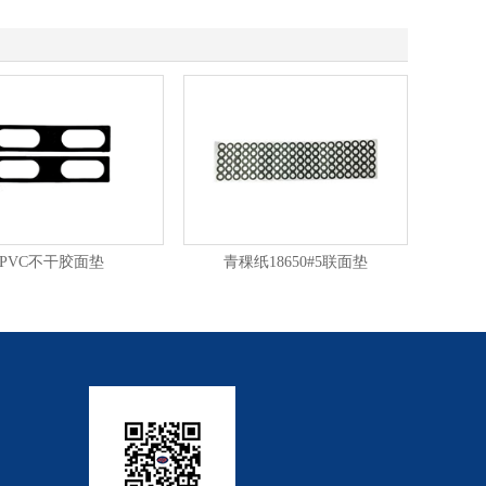
PVC不干胶面垫
青稞纸18650#5联面垫