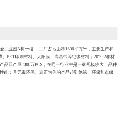
爱工业园A栋一楼 ，工厂占地面积1600平方米，主要生产和
、PET印刷材料、太阳膜、高温带等绝缘材料；20*0.2卷材
品日产量2000万PCS；在同一行业中是一家规模较大，品种
性能；且无毒环保。真正为你的产品起到绝缘、环保和点缀