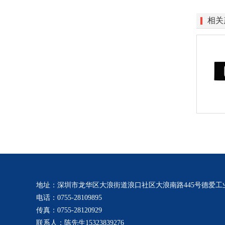
相关
地址：深圳市龙华区大浪街道浪口社区大浪南路445号德爱工业
电话：0755-28109895
传真：0755-28120929
联系人：陈先生15323839276