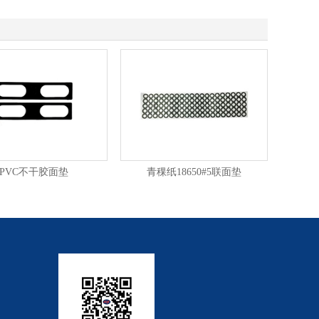
PVC不干胶面垫
青稞纸18650#5联面垫