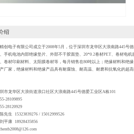
介绍
精创电子有限公司成立于2008年5月，位于深圳市龙华区大浪南路445号德
、手机电池内部绝缘垫片、外部不干胶面垫、20*0.2卷材PET、卷材电机膜
、卷材印刷材料、太阳膜卷材等，每月销售在80吨以上；绝缘材料和绝缘产
产厂家，绝缘材料和绝缘产品具有耐腐蚀、耐高温、耐磨和抗氧化的超高
圳市龙华区大浪街道浪口社区大浪南路445号德爱工业区A栋101
5-28109895
5-28120929
生 15323839276 / 15012999526
18928435856
chentb2008@126.com