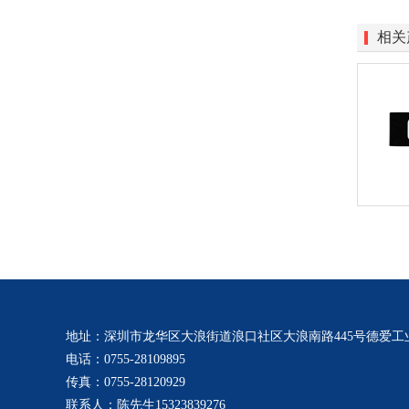
相关
地址：深圳市龙华区大浪街道浪口社区大浪南路445号德爱工业
电话：0755-28109895
传真：0755-28120929
联系人：陈先生15323839276