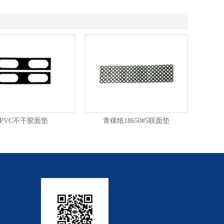
PVC不干胶面垫
青稞纸18650#5联面垫