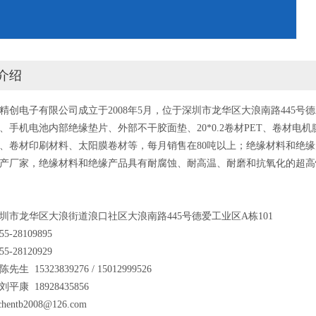
介绍
精创电子有限公司成立于2008年5月，位于深圳市龙华区大浪南路445号德
、手机电池内部绝缘垫片、外部不干胶面垫、20*0.2卷材PET、卷材电机膜
、卷材印刷材料、太阳膜卷材等，每月销售在80吨以上；绝缘材料和绝缘产
产厂家，绝缘材料和绝缘产品具有耐腐蚀、耐高温、耐磨和抗氧化的超高
圳市龙华区大浪街道浪口社区大浪南路445号德爱工业区A栋101
5-28109895
5-28120929
生 15323839276 / 15012999526
18928435856
chentb2008@126.com