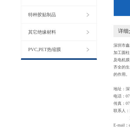
特种胶贴制品
详细
其它绝缘材料
深圳市鑫
PVC,PET热缩膜
加工圆柱
及电机膜
齐全的生
的作用。
地址：深
电话：075
传真：075
联系人：陈先
刘平康 
E-mail：