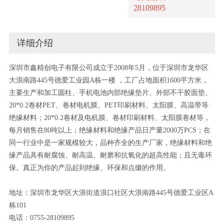
28109895
详细介绍
深圳市鑫精创电子有限公司成立于2008年5月，位于深圳市龙华区
大浪南路445号德爱工业园A栋一楼 ，工厂占地面积1600平方米，
主要生产和加工圆柱、手机电池内部绝缘垫片、外部不干胶面垫、
20*0.2卷材PET、卷材电机膜、PET印刷材料、太阳膜、高温带等
绝缘材料；20*0.2卷材及电机膜、卷材印刷材料、太阳膜卷材等，
每月销售在80吨以上；绝缘材料和绝缘产品日产量2000万PCS；在
同一行业中是一家规模较大，品种齐全的生产厂家，绝缘材料和绝
缘产品具有耐腐蚀、耐高温、耐磨和抗氧化的超高性能；且无毒环
保。真正为你的产品起到绝缘、环保和点缀的作用。
地址：深圳市龙华区大浪街道浪口社区大浪南路445号德爱工业区A
栋101
电话：0755-28109895