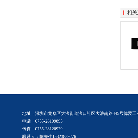
相关
地址：深圳市龙华区大浪街道浪口社区大浪南路445号德爱工业
电话：0755-28109895
传真：0755-28120929
联系人：陈先生15323839276