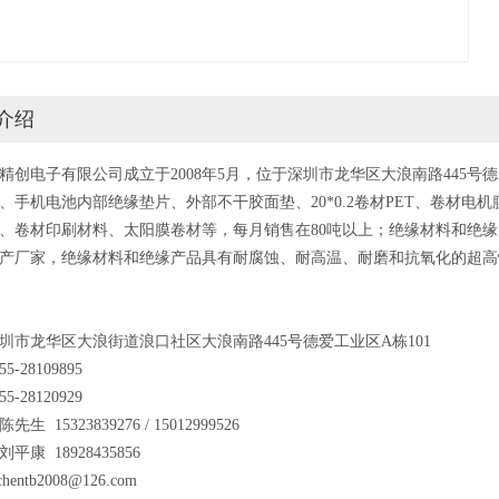
介绍
精创电子有限公司成立于2008年5月，位于深圳市龙华区大浪南路445号德
、手机电池内部绝缘垫片、外部不干胶面垫、20*0.2卷材PET、卷材电机膜
、卷材印刷材料、太阳膜卷材等，每月销售在80吨以上；绝缘材料和绝缘产
产厂家，绝缘材料和绝缘产品具有耐腐蚀、耐高温、耐磨和抗氧化的超高
圳市龙华区大浪街道浪口社区大浪南路445号德爱工业区A栋101
5-28109895
5-28120929
生 15323839276 / 15012999526
18928435856
chentb2008@126.com