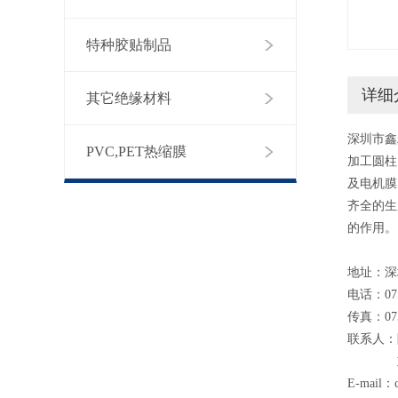
特种胶贴制品
详细
其它绝缘材料
深圳市鑫
PVC,PET热缩膜
加工圆柱
及电机膜
齐全的生
的作用。
地址：深
电话：075
传真：075
联系人：陈先
刘平康 
E-mail：