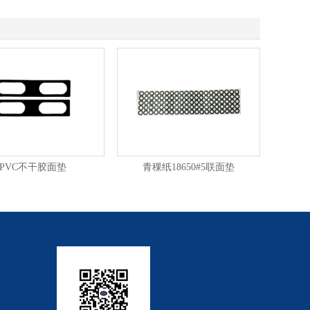
PVC不干胶面垫
青稞纸18650#5联面垫