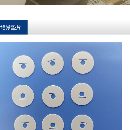
池绝缘垫片