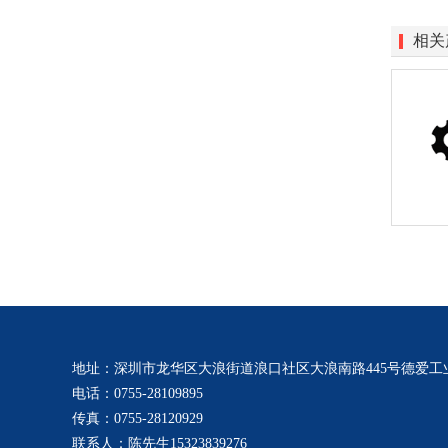
相关
地址：深圳市龙华区大浪街道浪口社区大浪南路445号德爱工业
电话：0755-28109895
传真：0755-28120929
联系人：陈先生15323839276