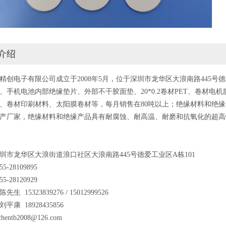
介绍
精创电子有限公司成立于2008年5月，位于深圳市龙华区大浪南路445号德
、手机电池内部绝缘垫片、外部不干胶面垫、20*0.2卷材PET、卷材电机膜
、卷材印刷材料、太阳膜卷材等，每月销售在80吨以上；绝缘材料和绝缘产
产厂家，绝缘材料和绝缘产品具有耐腐蚀、耐高温、耐磨和抗氧化的超高
圳市龙华区大浪街道浪口社区大浪南路445号德爱工业区A栋101
5-28109895
5-28120929
生 15323839276 / 15012999526
18928435856
chentb2008@126.com