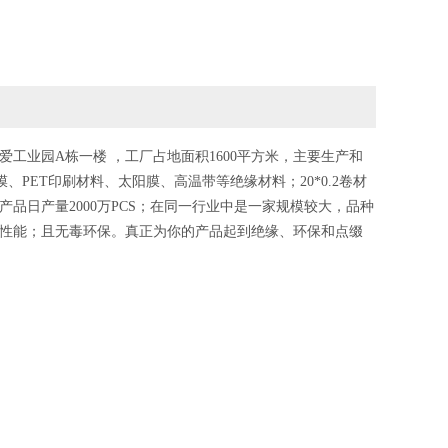
爱工业园A栋一楼 ，工厂占地面积1600平方米，主要生产和
、PET印刷材料、太阳膜、高温带等绝缘材料；20*0.2卷材
品日产量2000万PCS；在同一行业中是一家规模较大，品种
性能；且无毒环保。真正为你的产品起到绝缘、环保和点缀